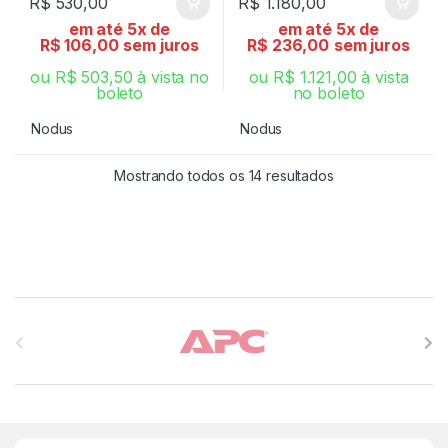
R$
530,00
R$
1.180,00
em até 5x de
em até 5x de
R$
106,00
sem juros
R$
236,00
sem juros
ou
R$
503,50
à vista no
ou
R$
1.121,00
à vista
boleto
no boleto
Nodus
Nodus
Mostrando todos os 14 resultados
Carrossel de Marcas