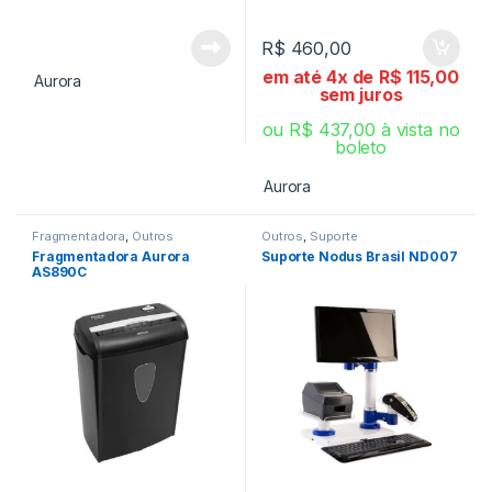
R$
460,00
em até 4x de
R$
115,00
Aurora
sem juros
ou
R$
437,00
à vista no
boleto
Aurora
Fragmentadora
,
Outros
Outros
,
Suporte
Fragmentadora Aurora
Suporte Nodus Brasil ND007
AS890C