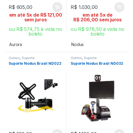
R$
605,00
R$
1.030,00
em até 5x de
R$
121,00
em até 5x de
sem juros
R$
206,00
sem juros
ou
R$
574,75
à vista no
ou
R$
978,50
à vista no
boleto
boleto
Aurora
Nodus
Outros
,
Suporte
Outros
,
Suporte
Suporte Nodus Brasil ND022
Suporte Nodus Brasil ND032