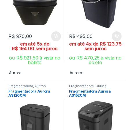
R$
970,00
R$
495,00
em até 5x de
em até 4x de
R$
123,75
R$
194,00
sem juros
sem juros
ou
R$
921,50
à vista no
ou
R$
470,25
à vista no
boleto
boleto
Aurora
Aurora
Fragmentadora
,
Outros
Fragmentadora
,
Outros
Fragmentadora Aurora
Fragmentadora Aurora
AS120CM
AS152CM