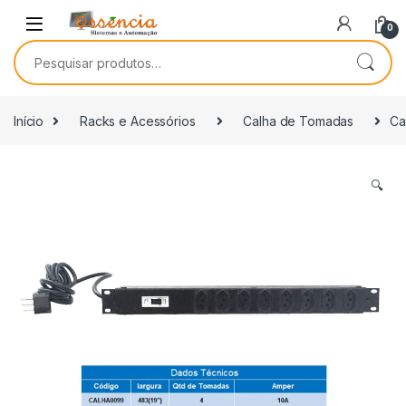
0
Início
Racks e Acessórios
Calha de Tomadas
Ca
🔍