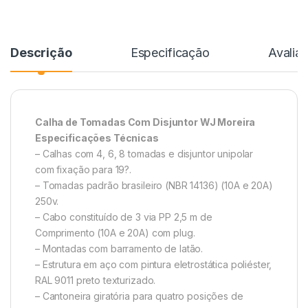
Descrição
Especificação
Avalia
Calha de Tomadas Com Disjuntor WJ Moreira
Especificações Técnicas
– Calhas com 4, 6, 8 tomadas e disjuntor unipolar
com fixação para 19?.
– Tomadas padrão brasileiro (NBR 14136) (10A e 20A)
250v.
– Cabo constituído de 3 via PP 2,5 m de
Comprimento (10A e 20A) com plug.
– Montadas com barramento de latão.
– Estrutura em aço com pintura eletrostática poliéster,
RAL 9011 preto texturizado.
– Cantoneira giratória para quatro posições de