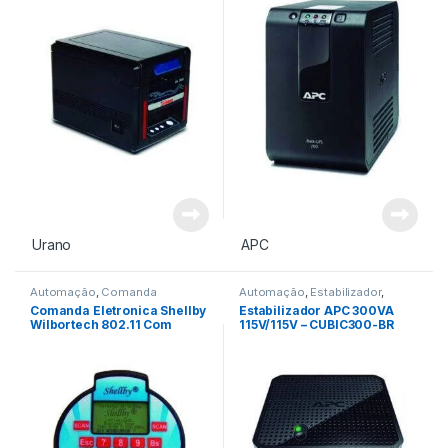
Urano
APC
Automação
,
Comanda
Automação
,
Estabilizador
,
Eletronica
Proteção Elétrica
Comanda Eletronica Shellby
Estabilizador APC 300VA
Wilbortech 802.11 Com
115V/115V – CUBIC300-BR
Leitor