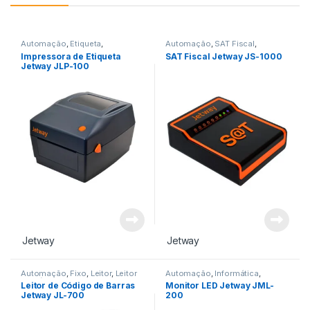
Automação
,
Etiqueta
,
Automação
,
SAT Fiscal
,
Impressora
,
Impressora Não
Tecnologia Fiscal
Impressora de Etiqueta
SAT Fiscal Jetway JS-1000
Fiscal
Jetway JLP-100
Jetway
Jetway
Automação
,
Fixo
,
Leitor
,
Leitor
Automação
,
Informática
,
de Código de Barra
Monitor LED
,
Monitor Led e
Leitor de Código de Barras
Monitor LED Jetway JML-
Touch
Jetway JL-700
200