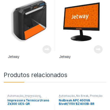
Jetway
Jetway
Produtos relacionados
Automação
,
Impressora
,
Automação
,
No Break
,
Proteção
Impressora Não Fiscal
,
Térmica
Elétrica
Impressora Térmica Urano
NoBreak APC 400VA
Zk300 UES-QR
Bivolt/115V BZ400BI-BR