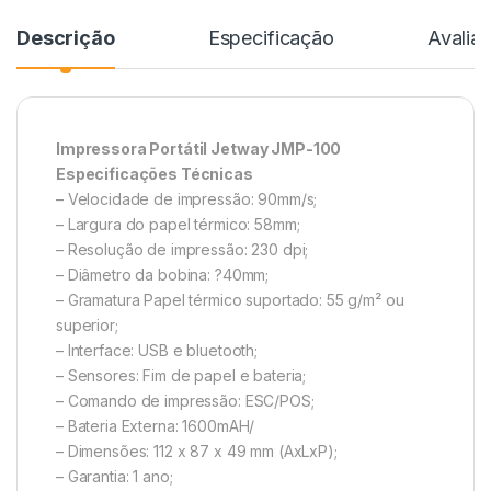
Descrição
Especificação
Avalia
Impressora Portátil Jetway JMP-100
Especificações Técnicas
– Velocidade de impressão: 90mm/s;
– Largura do papel térmico: 58mm;
– Resolução de impressão: 230 dpi;
– Diâmetro da bobina: ?40mm;
– Gramatura Papel térmico suportado: 55 g/m² ou
superior;
– Interface: USB e bluetooth;
– Sensores: Fim de papel e bateria;
– Comando de impressão: ESC/POS;
– Bateria Externa: 1600mAH/
– Dimensões: 112 x 87 x 49 mm (AxLxP);
– Garantia: 1 ano;