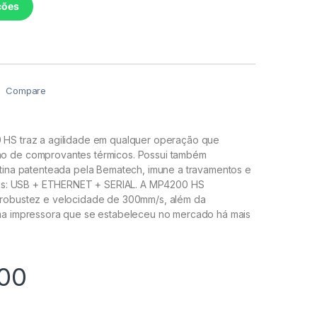
ções
Compare
HS traz a agilidade em qualquer operação que
o de comprovantes térmicos. Possui também
otina patenteada pela Bematech, imune a travamentos e
ivas: USB + ETHERNET + SERIAL. A MP4200 HS
 robustez e velocidade de 300mm/s, além da
ma impressora que se estabeleceu no mercado há mais
00