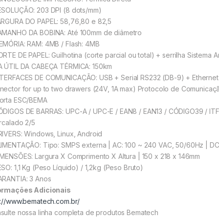
ESOLUÇÃO: 203 DPI (8 dots/mm)
ARGURA DO PAPEL: 58,76,80 e 82,5
AMANHO DA BOBINA: Até 100mm de diâmetro
EMÓRIA: RAM: 4MB / Flash: 4MB
ORTE DE PAPEL: Guilhotina (corte parcial ou total) + serrilha Sistema 
A ÚTIL DA CABEÇA TÉRMICA: 150km
NTERFACES DE COMUNICAÇÃO: USB + Serial RS232 (DB-9) + Ethernet (c
nector for up to two drawers (24V, 1A max) Protocolo de Comunicaçã
orta ESC/BEMA
ÓDIGOS DE BARRAS: UPC-A / UPC-E / EAN8 / EAN13 / CÓDIGO39 / IT
ercalado 2/5
RIVERS: Windows, Linux, Android
LIMENTAÇÃO: Tipo: SMPS externa | AC: 100 ~ 240 VAC, 50/60Hz | DC
IMENSÕES: Largura X Comprimento X Altura | 150 x 218 x 146mm
ESO: 1,1 Kg (Peso Líquido) / 1,2kg (Peso Bruto)
ARANTIA: 3 Anos
ormações Adicionais
p://www.bematech.com.br/
sulte nossa linha completa de produtos Bematech