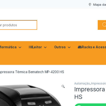
Mapa da 
nformática
Leitor
Outros
Racks e Acess
mpressora Térmica Bematech MP-4200 HS
Automação
,
Impressor
🔍
Impressor
HS