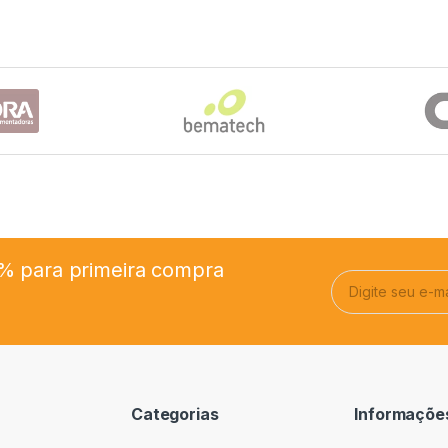
% para primeira compra
E
m
a
i
l
*
Categorias
Informações