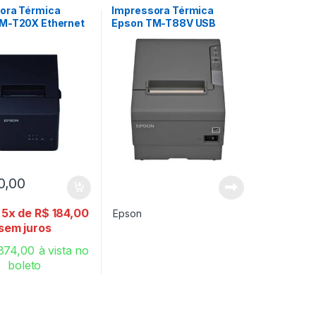
ora Térmica
Impressora Térmica
M-T20X Ethernet
Epson TM-T88V USB
0,00
 5x de
R$
184,00
Epson
sem juros
874,00
à vista no
boleto