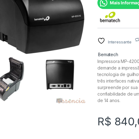
Mais Informa
Interessante
Bematech
Impressora MP-4200 
demande a impressã
tecnologia de guilh
três interfaces nat
surpreende por sua
confiabilidade de u
de 14 anos.
R$
840,