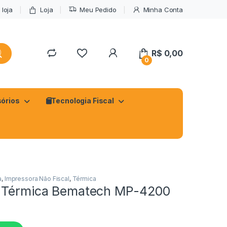
loja
Loja
Meu Pedido
Minha Conta
R$
0,00
0
órios
Tecnologia Fiscal
a
,
Impressora Não Fiscal
,
Térmica
a Térmica Bematech MP-4200