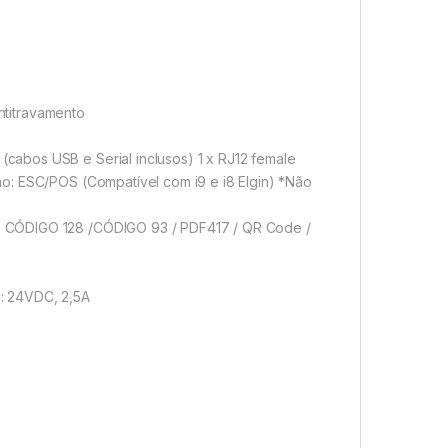
Antitravamento
abos USB e Serial inclusos) 1 x RJ12 female
o: ESC/POS (Compatível com i9 e i8 Elgin) *Não
F CÓDIGO 128 /CÓDIGO 93 / PDF417 / QR Code /
: 24VDC, 2,5A