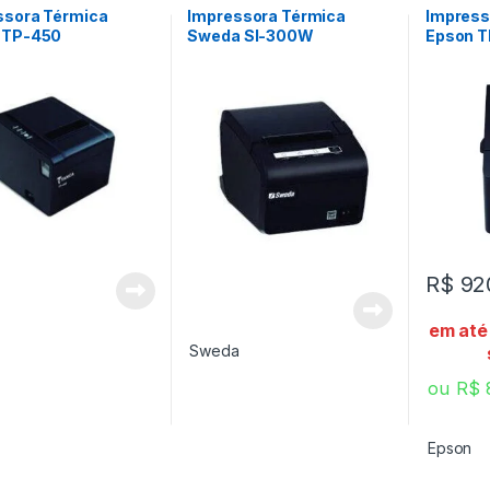
ssora Térmica
Impressora Térmica
Impress
 TP-450
Sweda SI-300W
Epson T
R$
92
em até
Sweda
ou
R$
Epson