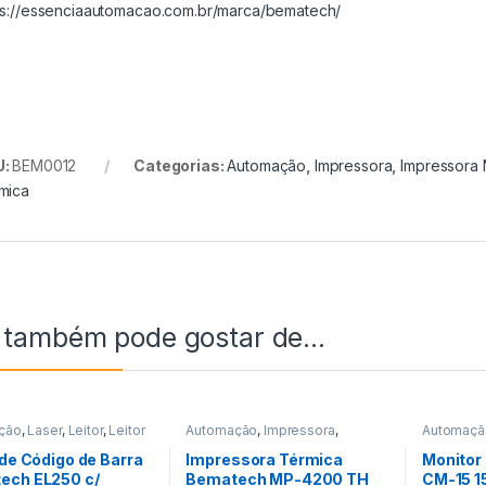
ps://essenciaautomacao.com.br/marca/bematech/
U:
BEM0012
Categorias:
Automação
,
Impressora
,
Impressora 
mica
 também pode gostar de…
ção
,
Laser
,
Leitor
,
Leitor
Automação
,
Impressora
,
Automaçã
go de Barra
Impressora Não Fiscal
,
Térmica
Led e To
 de Código de Barra
Impressora Térmica
Monitor
ech EL250 c/
Bematech MP-4200 TH
CM-15 1