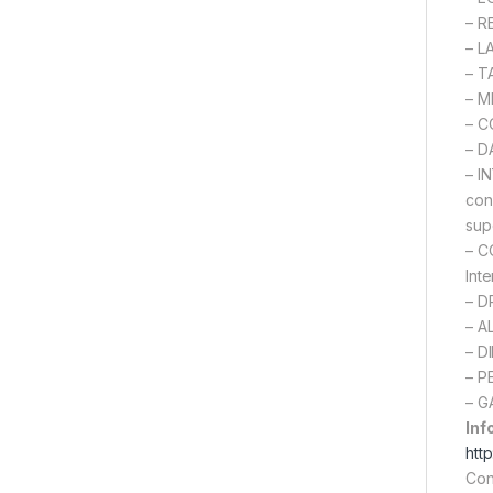
– R
– L
– T
– M
– C
– D
– I
con
sup
– C
Int
– D
– A
– D
– P
– G
Inf
htt
Con