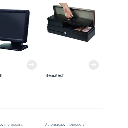
h
Bematech
o
,
Impressora
,
Automação
,
Impressora
,
a Não Fiscal
,
Térmica
Impressora Não Fiscal
,
Térmica