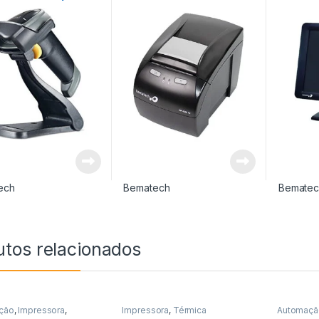
te
USB
ech
Bematech
Bematec
utos relacionados
ção
,
Impressora
,
Impressora
,
Térmica
Automaçã
ora Não Fiscal
,
Térmica
Impressor