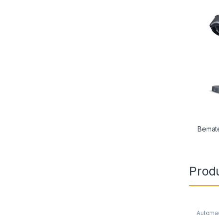
Supor
Bemat
Prod
Automa
Impress