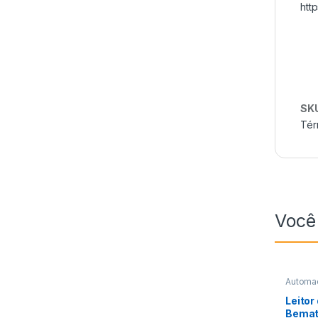
htt
SK
Tér
Você
Automa
de Códi
Leitor
Bemat