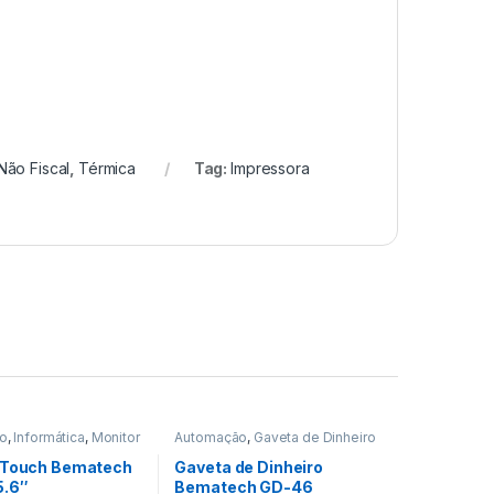
Não Fiscal
,
Térmica
Tag:
Impressora
o
,
Informática
,
Monitor
Automação
,
Gaveta de Dinheiro
uch
,
Monitor Touch
 Touch Bematech
Gaveta de Dinheiro
5.6″
Bematech GD-46