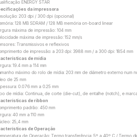
ualificação ENERGY STAR
ecificações da impressora
esolução: 203 dpi / 300 dpi (opcional)
emória: 128 MB SDRAM / 128 MB memória on-board linear
argura máxima de impressão: 104 mm
elocidade máxima de impressão: 152 mm/s
ensores: Transmissivos e reflexivos
omprimento de impressão: a 203 dpi: 3988 mm / a 300 dpi: 1854 mm
acterísticas de mídia
argura: 19.4 mm a 114 mm
amanho máximo do rolo de mídia: 203 mm de diâmetro externo num n
leo de 25 mm
spessura: 0.076 mm a 0.25 mm
ipo de mídia: Continua, de corte (die-cut), de entalhe (notch), e mar
acterísticas de ribbon
omprimento padrão: 450 mm
argura: 40 mm a 110 mm
úcleo: 25,4 mm
acterísticas de Operação
emperatura de Operação: Termo transferência: 5º a 40º C / Termo di