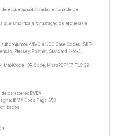
de etiquetas sofisticadas e controle de
 que simplifica a formatação de etiquetas e
m subconjuntos A/B/C e UCC Case Codes, ISBT-
nsão, Plessey, Postnet, Standard 2-of-5,
.
ix, MaxiCode, QR Code, MicroPDF417, TLC 39,
o de caracteres EMEA
 página: IBM® Code Page 850
stomizados
on