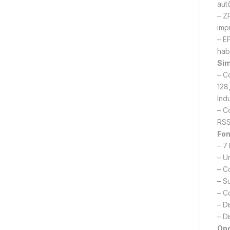
aut
– Z
imp
– E
hab
Sim
– C
128
Ind
– C
RSS
Fon
– 7
– U
– C
– S
– C
– D
– D
Opc