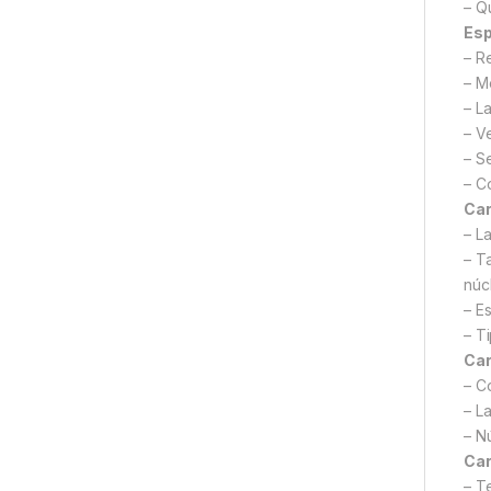
– Q
Esp
– R
– M
– L
– V
– S
– C
Car
– L
– T
núc
– E
– T
Car
– C
– L
– N
Car
– T