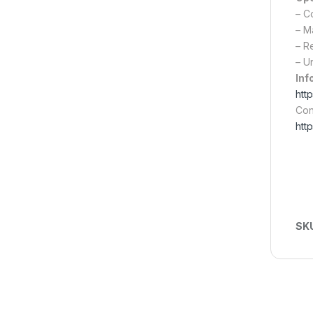
– C
– M
– R
– U
Inf
htt
Con
htt
SK