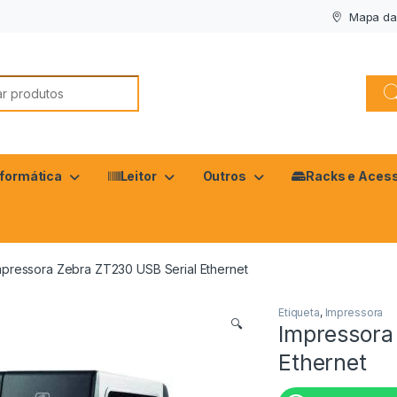
Mapa da 
nformática
Leitor
Outros
Racks e Acess
mpressora Zebra ZT230 USB Serial Ethernet
Etiqueta
,
Impressora
🔍
Impressora
Ethernet