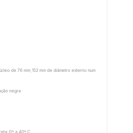
úcleo de 76 mm; 152 mm de diâmetro externo num
cação negra
reta: 0º a 40º C