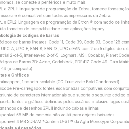
ônomos, se conecte a periféricos e muito mais.
PL e ZPL II: linguagem de programação da Zebra, fornece formatação 
ressora e é compatível com todas as impressoras da Zebra.
PL e EPL2: Linguagem de programação da Eltron ® com modo de linhas
ilita formatos de compatibilidade com aplicações legacy.
bologia de códigos de barras
ódigos de barras lineares: Code 11, Code 39, Code 93, Code 128 co
, UPC-A, UPC-E, EAN-8, EAN-13, UPC e EAN com 2 ou 5 dígitos de exte
ustrial 2-of-5, Interleaved 2-of-5, Logmars, MSI, Codabar, Planet Code
ódigos de Barras 2D: Aztec, Codablock, PDF417, Code 49, Data Matr
-14 (e composto)
tes e Gráficos
 bitmapped, 1 smooth-scalable (CG Triumvirate Bold Condensed)
nicode Pré-carregado: fontes escalonadas compatíveis com conjunt
onjunto de caracteres internacionais que suporta o seguinte código
uporta fontes e gráficos definidos pelos usuários, inclusive logos cu
omandos de desenhos ZPL II incluindo caixas e linhas
isponível 58 MB de memória não volátil para objetos baixados
isponível 4 MB SDRAM *Contém UFST® da Agfa Monotype Corporati
ionais e Acessórios