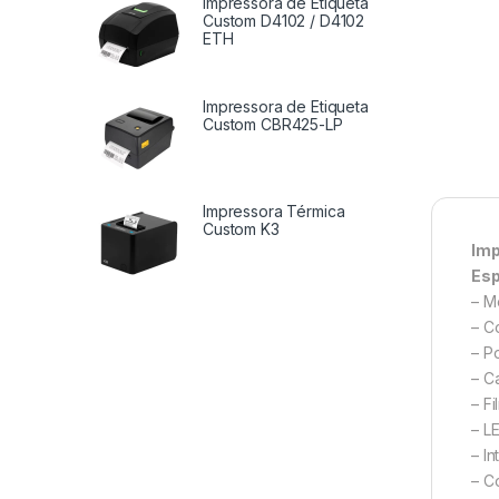
Impressora de Etiqueta
Custom D4102 / D4102
ETH
Impressora de Etiqueta
Custom CBR425-LP
Impressora Térmica
Custom K3
Imp
Esp
– M
– C
– P
– C
– F
– L
– I
– C