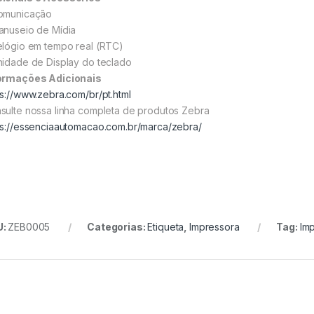
omunicação
anuseio de Mídia
elógio em tempo real (RTC)
nidade de Display do teclado
ormações Adicionais
ps://www.zebra.com/br/pt.html
sulte nossa linha completa de produtos Zebra
ps://essenciaautomacao.com.br/marca/zebra/
U:
ZEB0005
Categorias:
Etiqueta
,
Impressora
Tag:
Imp