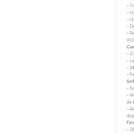
– T
– U
– U
– E
– R
VCC
Car
– C
– L
– A
– P
Sof
– S
– W
da 
– A
dis
Fi
– Z