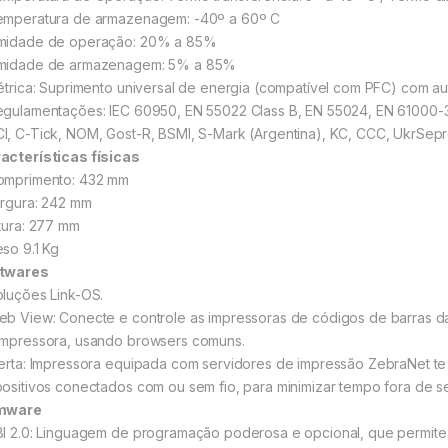
emperatura de armazenagem: -40º a 60º C
midade de operação: 20% a 85%
midade de armazenagem: 5% a 85%
létrica: Suprimento universal de energia (compatível com PFC) com 
egulamentações: IEC 60950, EN 55022 Class B, EN 55024, EN 61000-
I, C-Tick, NOM, Gost-R, BSMI, S-Mark (Argentina), KC, CCC, UkrSepro
acterísticas físicas
omprimento: 432 mm
argura: 242 mm
ltura: 277 mm
eso 9.1 Kg
twares
oluções Link-OS.
eb View: Conecte e controle as impressoras de códigos de barras da
impressora, usando browsers comuns.
lerta: Impressora equipada com servidores de impressão ZebraNet te n
positivos conectados com ou sem fio, para minimizar tempo fora de se
rmware
BI 2.0: Linguagem de programação poderosa e opcional, que permit