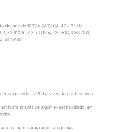
auto alcance de 100V a 240V CA; 47 ~ 63 Hz
3-2, EN 61000-3-3, cTUVus, CE, FCC, ICES-003,
, SII, SABS
 Zebra usando a ZPL II através da interface web
otificará através de algum e-mail habilitado, em
rviço.
e que as impressoras rodem programas