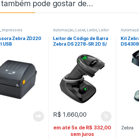
 também pode gostar de…
a
,
Impressora
Automação
,
Laser
,
Leitor
,
Leitor
Automaçã
de Código de Barra
de Código
ssora Zebra ZD220
Leitor de Código de Barra
Kit Zebr
I USB
Zebra DS 2278-SR 2D S/
DS4308-
Fio + Berço USB
Suporte
R$
1.660,00
em até 5x de
R$
332,00
Zebra
sem juros