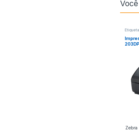
Você
Etiquet
Impre
203DP
Zebra