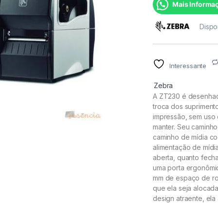
Mais Informa
Dispo
Interessante
Zebra
A ZT230 é desenhada
troca dos supriment
impressão, sem uso d
manter. Seu caminho 
caminho de mídia cod
alimentação de mídi
aberta, quanto fecha
uma porta ergonômic
mm de espaço de rot
que ela seja alocada
design atraente, ela