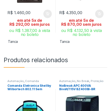
R$
1.460,00
R$
4.350,00
em até 5x de
em até 5x de
R$
292,00
sem juros
R$
870,00
sem juros
ou
R$
1.387,00
à vista
ou
R$
4.132,50
à vista
no boleto
no boleto
Tanca
Tanca
Produtos relacionados
Automação
,
Comanda
Automação
,
No Break
,
Proteção
Eletronica
Elétrica
Comanda Eletronica Shellby
NoBreak APC 400VA
Wilbortech 802.11 Sem
Bivolt/115V BZ400BI-BR
Leitor