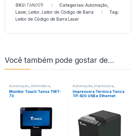
SKU:
TAN0011
Categorias:
Automação
,
Laser
,
Leitor
,
Leitor de Código de Barra
Tag:
Leitor de Código de Barra Laser
Você também pode gostar de…
Automação
,
Informática
,
Automação
,
Impressora
,
Monitor Led e Touch
,
Monitor
Impressora Não Fiscal
,
Térmica
Monitor Touch Tanca TMT-
Impressora Térmica Tanca
Touch
73
TP-620 USB e Ethernet