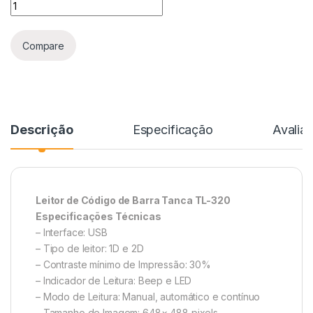
Compare
Descrição
Especificação
Avalia
Leitor de Código de Barra Tanca TL-320
Especificações Técnicas
– Interface: USB
– Tipo de leitor: 1D e 2D
– Contraste mínimo de Impressão: 30%
– Indicador de Leitura: Beep e LED
– Modo de Leitura: Manual, automático e contínuo
– Tamanho de Imagem: 648× 488 pixels