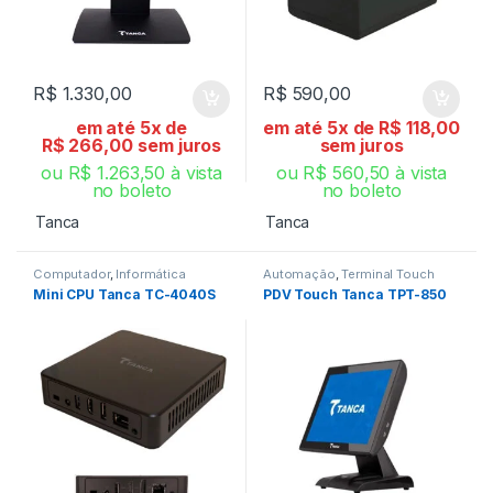
R$
1.330,00
R$
590,00
em até 5x de
em até 5x de
R$
118,00
R$
266,00
sem juros
sem juros
ou
R$
1.263,50
à vista
ou
R$
560,50
à vista
no boleto
no boleto
Tanca
Tanca
Computador
,
Informática
Automação
,
Terminal Touch
Mini CPU Tanca TC-4040S
PDV Touch Tanca TPT-850