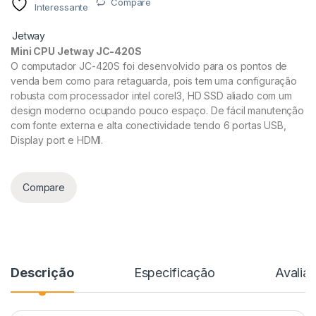
Compare
Interessante
Jetway
Mini CPU Jetway JC-420S
O computador JC-420S foi desenvolvido para os pontos de
venda bem como para retaguarda, pois tem uma configuração
robusta com processador intel coreI3, HD SSD aliado com um
design moderno ocupando pouco espaço. De fácil manutenção
com fonte externa e alta conectividade tendo 6 portas USB,
Display port e HDMI.
Compare
Descrição
Especificação
Avalia