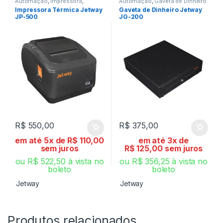
Automação
,
Impressora
,
Automação
,
Gaveta de Dinheiro
Impressora Não Fiscal
,
Térmica
Impressora Térmica Jetway
Gaveta de Dinheiro Jetway
JP-500
JG-200
R$
550,00
R$
375,00
em até 5x de
R$
110,00
em até 3x de
sem juros
R$
125,00
sem juros
ou
R$
522,50
à vista no
ou
R$
356,25
à vista no
boleto
boleto
Jetway
Jetway
Produtos relacionados