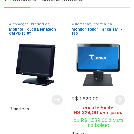
Automação
,
Informática
,
Automação
,
Informática
,
Monitor Led e Touch
,
Monitor
Monitor Led e Touch
,
Monitor
Monitor Touch Bematech
Monitor Touch Tanca TMT-
Touch
Touch
CM-15 15.6″
130
R$
1.620,00
em até 5x de
Bematech
R$
324,00
sem juros
ou
R$
1.539,00
à vista
no boleto
Tanca