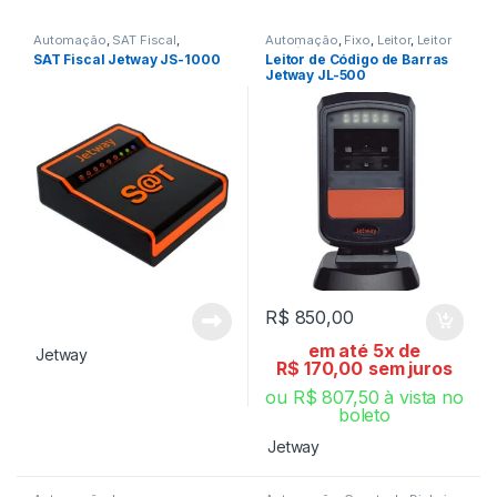
Automação
,
SAT Fiscal
,
Automação
,
Fixo
,
Leitor
,
Leitor
Tecnologia Fiscal
de Código de Barra
SAT Fiscal Jetway JS-1000
Leitor de Código de Barras
Jetway JL-500
R$
850,00
em até 5x de
Jetway
R$
170,00
sem juros
ou
R$
807,50
à vista no
boleto
Jetway