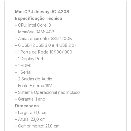
Mini CPU Jetway JC-420S
Especificação Técnica
– CPU: Intel Core I3
– Memória RAM: 4GB
– Armazenamento: SSD 120GB
– 6 USB (2 USB 3.0 e 4 USB 2.0)
– 1 Porta de Rede 10/100/1000
– 1 Display Port
– 1 HDMI
– 1 Serial
– 2 Saídas de Áudio
– Fonte Externa 19V
– Sistema Operacional não incluso
– Garantia: 1 ano
Dimensões
– Largura: 6,0 cm
– Altura: 23,0 cm
– Comprimento: 21,0 cm