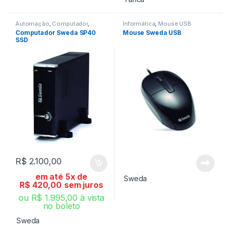
Automação
,
Computador
,
Informática
,
Mouse USB
Informática
Computador Sweda SP40
Mouse Sweda USB
SSD
R$
2.100,00
em até 5x de
Sweda
R$
420,00
sem juros
ou
R$
1.995,00
à vista
no boleto
Sweda