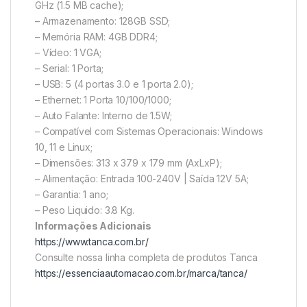
GHz (1.5 MB cache);
– Armazenamento: 128GB SSD;
– Memória RAM: 4GB DDR4;
– Vídeo: 1 VGA;
– Serial: 1 Porta;
– USB: 5 (4 portas 3.0 e 1 porta 2.0);
– Ethernet: 1 Porta 10/100/1000;
– Auto Falante: Interno de 1.5W;
– Compatível com Sistemas Operacionais: Windows
10, 11 e Linux;
– Dimensões: 313 x 379 x 179 mm (AxLxP);
– Alimentação: Entrada 100-240V | Saída 12V 5A;
– Garantia: 1 ano;
– Peso Liquido: 3.8 Kg.
Informações Adicionais
https://www.tanca.com.br/
Consulte nossa linha completa de produtos Tanca
https://essenciaautomacao.com.br/marca/tanca/