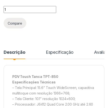
Compare
Descrição
Especificação
Avalia
PDV Touch Tanca TPT-850
Especificações Técnicas
– Tela Principal: 15.6” Touch WideScreen, capacitiva
multitoque com resolução 1366×768;
– Tela Cliente: 10.1” resolução 1024×600;
– Processador: J6412 Quad Core 2.00 GHz até 2.60