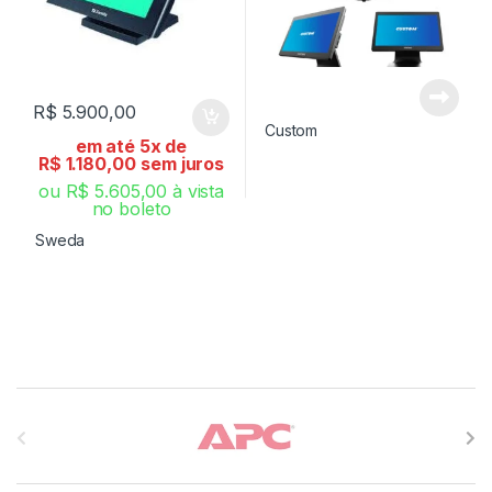
R$
5.900,00
Custom
em até 5x de
R$
1.180,00
sem juros
ou
R$
5.605,00
à vista
no boleto
Sweda
Carrossel de Marcas