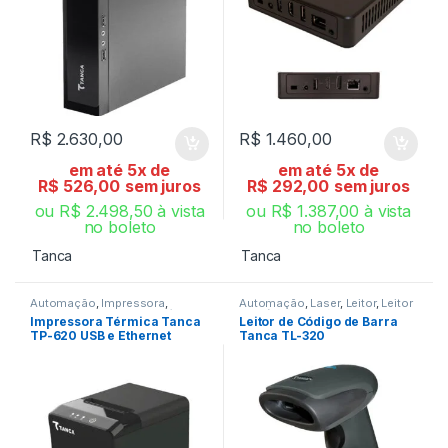
R$
2.630,00
R$
1.460,00
em até 5x de
em até 5x de
R$
526,00
sem juros
R$
292,00
sem juros
ou
R$
2.498,50
à vista
ou
R$
1.387,00
à vista
no boleto
no boleto
Tanca
Tanca
Automação
,
Impressora
,
Automação
,
Laser
,
Leitor
,
Leitor
Impressora Não Fiscal
,
Térmica
de Código de Barra
Impressora Térmica Tanca
Leitor de Código de Barra
TP-620 USB e Ethernet
Tanca TL-320