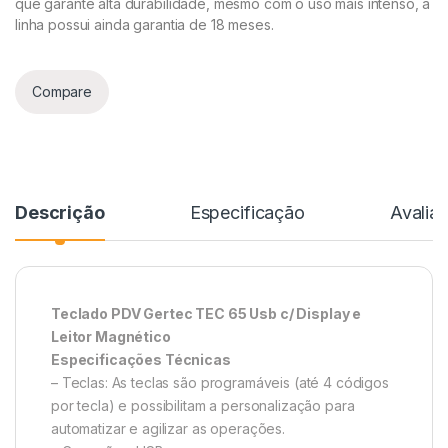
que garante alta durabilidade, mesmo com o uso mais intenso, a
linha possui ainda garantia de 18 meses.
Compare
Descrição
Especificação
Avalia
Teclado PDV Gertec TEC 65 Usb c/ Display e
Leitor Magnético
Especificações Técnicas
– Teclas: As teclas são programáveis (até 4 códigos
por tecla) e possibilitam a personalização para
automatizar e agilizar as operações.