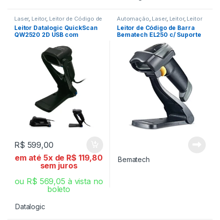
Laser
,
Leitor
,
Leitor de Código de
Automação
,
Laser
,
Leitor
,
Leitor
Barra
de Código de Barra
Leitor Datalogic QuickScan
Leitor de Código de Barra
QW2520 2D USB com
Bematech EL250 c/ Suporte
Suporte
R$
599,00
em até 5x de
R$
119,80
Bematech
sem juros
ou
R$
569,05
à vista no
boleto
Datalogic