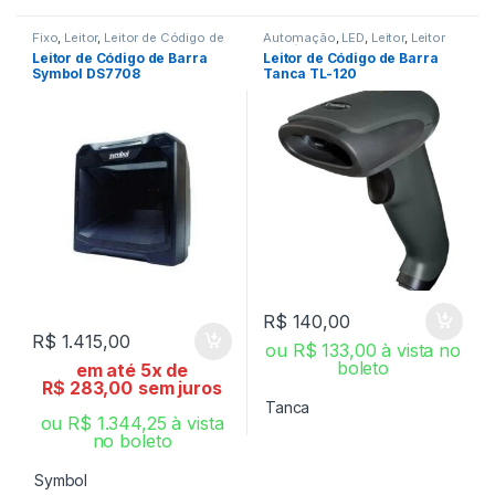
Fixo
,
Leitor
,
Leitor de Código de
Automação
,
LED
,
Leitor
,
Leitor
Barra
de Código de Barra
Leitor de Código de Barra
Leitor de Código de Barra
Symbol DS7708
Tanca TL-120
R$
140,00
R$
1.415,00
ou
R$
133,00
à vista no
boleto
em até 5x de
R$
283,00
sem juros
Tanca
ou
R$
1.344,25
à vista
no boleto
Symbol