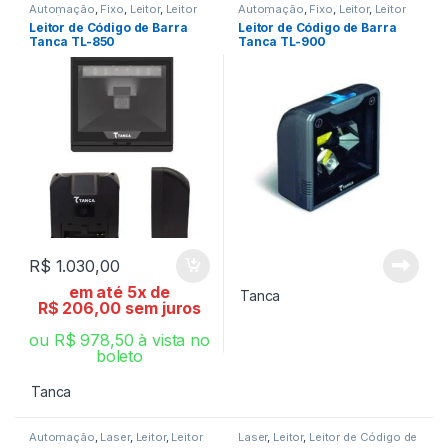
Automação
,
Fixo
,
Leitor
,
Leitor
Automação
,
Fixo
,
Leitor
,
Leitor
de Código de Barra
de Código de Barra
Leitor de Código de Barra
Leitor de Código de Barra
Tanca TL-850
Tanca TL-900
R$
1.030,00
em até 5x de
Tanca
R$
206,00
sem juros
ou
R$
978,50
à vista no
boleto
Tanca
Automação
,
Laser
,
Leitor
,
Leitor
Laser
,
Leitor
,
Leitor de Código de
de Código de Barra
Barra