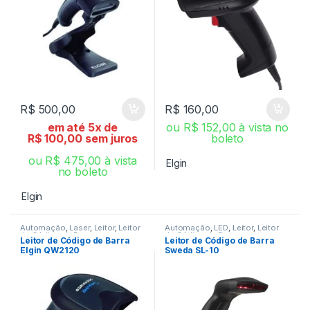
R$
500,00
R$
160,00
em até 5x de
ou
R$
152,00
à vista no
R$
100,00
sem juros
boleto
ou
R$
475,00
à vista
Elgin
no boleto
Elgin
Automação
,
Laser
,
Leitor
,
Leitor
Automação
,
LED
,
Leitor
,
Leitor
de Código de Barra
de Código de Barra
Leitor de Código de Barra
Leitor de Código de Barra
Elgin QW2120
Sweda SL-10