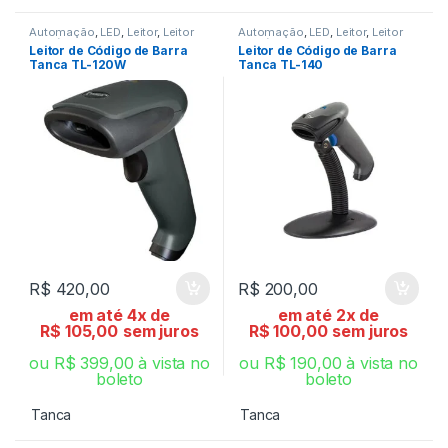
Automação
,
LED
,
Leitor
,
Leitor
Automação
,
LED
,
Leitor
,
Leitor
de Código de Barra
de Código de Barra
Leitor de Código de Barra
Leitor de Código de Barra
Tanca TL-120W
Tanca TL-140
R$
420,00
R$
200,00
em até 4x de
em até 2x de
R$
105,00
sem juros
R$
100,00
sem juros
ou
R$
399,00
à vista no
ou
R$
190,00
à vista no
boleto
boleto
Tanca
Tanca