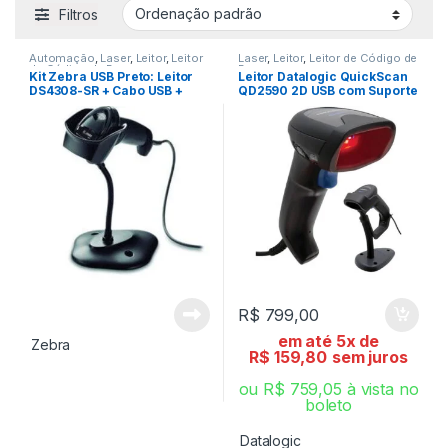
Filtros
Automação
,
Laser
,
Leitor
,
Leitor
Laser
,
Leitor
,
Leitor de Código de
de Código de Barra
Barra
Kit Zebra USB Preto: Leitor
Leitor Datalogic QuickScan
DS4308-SR + Cabo USB +
QD2590 2D USB com Suporte
Suporte
R$
799,00
em até 5x de
Zebra
R$
159,80
sem juros
ou
R$
759,05
à vista no
boleto
Datalogic