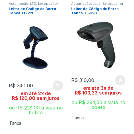
Automação
,
LED
,
Leitor
,
Leitor
Automação
,
Laser
,
Leitor
,
Leitor
de Código de Barra
de Código de Barra
Leitor de Código de Barra
Leitor de Código de Barra
Tanca TL-220
Tanca TL-320
R$
310,00
R$
240,00
em até 3x de
R$
103,33
sem juros
em até 2x de
R$
120,00
sem juros
ou
R$
294,50
à vista no
boleto
ou
R$
228,00
à vista no
boleto
Tanca
Tanca