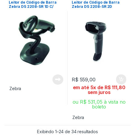
Leitor de Código de Barra
Leitor de Código de Barra
Zebra DS 2208-SR 1D C/
Zebra DS 2208-SR 2D
Suporte
R$
559,00
em até 5x de
R$
111,80
Zebra
sem juros
ou
R$
531,05
à vista no
boleto
Zebra
Exibindo 1–24 de 34 resultados