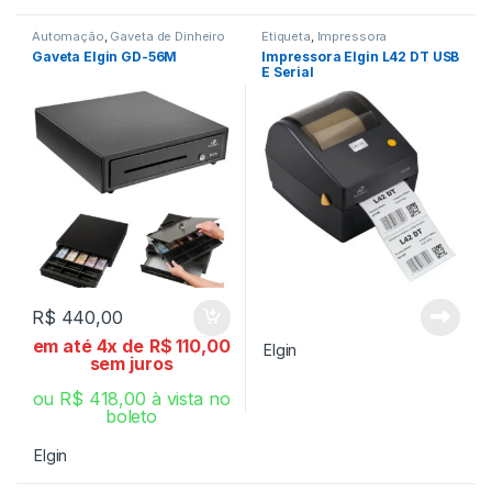
Automação
,
Gaveta de Dinheiro
Etiqueta
,
Impressora
Gaveta Elgin GD-56M
Impressora Elgin L42 DT USB
E Serial
R$
440,00
em até 4x de
R$
110,00
Elgin
sem juros
ou
R$
418,00
à vista no
boleto
Elgin