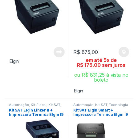
R$
875,00
em até 5x de
Elgin
R$
175,00
sem juros
ou
R$
831,25
à vista no
boleto
Elgin
Automação
,
Kit Fiscal
,
Kit SAT
,
Automação
,
Kit SAT
,
Tecnologia
Tecnologia Fiscal
Fiscal
Kit SAT Elgin Linker II +
Kit SAT Elgin Smart +
Impressora Térmica Elgin I9
Impressora Térmica Elgin I9
USB
USB