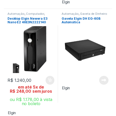
Elgin
Automação
,
Computador
,
Automação
,
Gaveta de Dinheiro
Informática
Desktop Elgin Newera E3
Gaveta Elgin DH EG-60B
Nano E2 46E3N2222140
Automática
R$
1.240,00
em até 5x de
Elgin
R$
248,00
sem juros
ou
R$
1.178,00
à vista
no boleto
Elgin