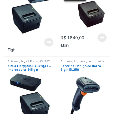
R$
1.840,00
Elgin
Elgin
Automação
,
Kit Fiscal
,
Kit SAT
,
Automação
,
Laser
,
Leitor
,
Leitor
Tecnologia Fiscal
de Código de Barra
Kit SAT Kryptus EASYS@T +
Leitor de Código de Barra
Impressora I9 Elgin
Elgin EL250