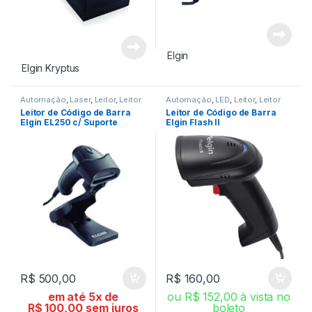
Elgin
Elgin
Kryptus
Automação
,
Laser
,
Leitor
,
Leitor
Automação
,
LED
,
Leitor
,
Leitor
de Código de Barra
de Código de Barra
Leitor de Código de Barra
Leitor de Código de Barra
Elgin EL250 c/ Suporte
Elgin Flash II
R$
500,00
R$
160,00
em até 5x de
ou
R$
152,00
à vista no
R$
100,00
sem juros
boleto