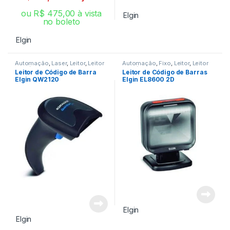
ou
R$
475,00
à vista
Elgin
no boleto
Elgin
Automação
,
Laser
,
Leitor
,
Leitor
Automação
,
Fixo
,
Leitor
,
Leitor
de Código de Barra
de Código de Barra
Leitor de Código de Barra
Leitor de Código de Barras
Elgin QW2120
Elgin EL8600 2D
Elgin
Elgin