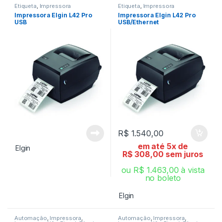
Etiqueta
,
Impressora
Etiqueta
,
Impressora
Impressora Elgin L42 Pro
Impressora Elgin L42 Pro
USB
USB/Ethernet
R$
1.540,00
em até 5x de
Elgin
R$
308,00
sem juros
ou
R$
1.463,00
à vista
no boleto
Elgin
Automação
,
Impressora
,
Automação
,
Impressora
,