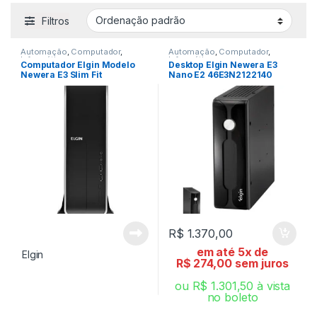
Filtros
Automação
,
Computador
,
Automação
,
Computador
,
Informática
Informática
Computador Elgin Modelo
Desktop Elgin Newera E3
Newera E3 Slim Fit
Nano E2 46E3N2122140
R$
1.370,00
em até 5x de
Elgin
R$
274,00
sem juros
ou
R$
1.301,50
à vista
no boleto