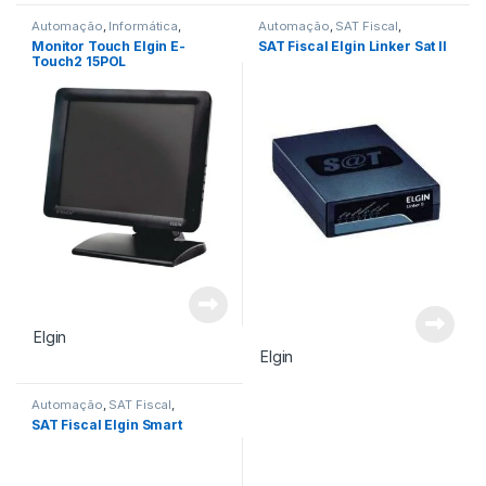
Automação
,
Informática
,
Automação
,
SAT Fiscal
,
Monitor Led e Touch
,
Monitor
Tecnologia Fiscal
Monitor Touch Elgin E-
SAT Fiscal Elgin Linker Sat II
Touch
Touch2 15POL
Elgin
Elgin
Automação
,
SAT Fiscal
,
Tecnologia Fiscal
SAT Fiscal Elgin Smart