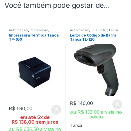
Você também pode gostar de…
Automação
,
Impressora
,
Automação
,
LED
,
Leitor
,
Leitor
Impressora Não Fiscal
,
Térmica
de Código de Barra
Impressora Térmica Tanca
Leitor de Código de Barra
TP-650
Tanca TL-120
R$
140,00
R$
690,00
ou
R$
133,00
à vista no
boleto
em até 5x de
R$
138,00
sem juros
Tanca
ou
R$
655,50
à vista no